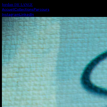
Jordan
DE LANGE
Accueil
Collections
Parcours
Instagram
LinkedIn